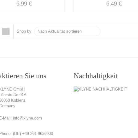
6.99
€
6.49
€
Shop by
ktieren Sie uns
Nachhaltigkeit
XLYNE GmbH
Löhrstraße 91A
56068 Koblenz
Germany
E-Mail:
info@xlyne.com
Phone:
(DE) +49 261 9639900