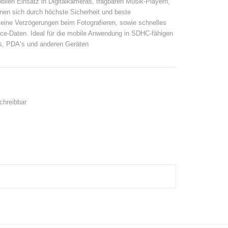
len Einsatz in Digitalkameras, tragbaren Musik-Playern,
en sich durch höchste Sicherheit und beste
keine Verzögerungen beim Fotografieren, sowie schnelles
ice-Daten. Ideal für die mobile Anwendung in SDHC-fähigen
s, PDA‘s und anderen Geräten
chreibbar