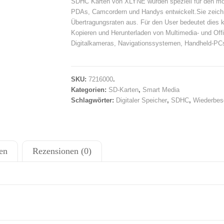
SDHC Karten von XLYNE wurden speziell für den mobi
PDAs, Camcordern und Handys entwickelt.Sie zeichn
Übertragungsraten aus. Für den User bedeutet dies 
Kopieren und Herunterladen von Multimedia- und Off
Digitalkameras, Navigationssystemen, Handheld-PC
SKU:
7216000
.
Kategorien:
SD-Karten
,
Smart Media
Schlagwörter:
Digitaler Speicher
,
SDHC
,
Wiederbes
en
Rezensionen (0)