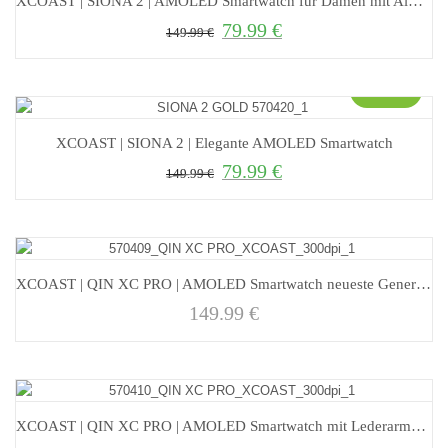
XCOAST | SIONA 2 | AMOLED Smartwatch für Damen mit Always On Display
79.99
€
Ursprünglicher Preis war: 149.99 €
Aktueller Preis ist: 79.99 €.
149.99
€
Sale!
XCOAST | SIONA 2 | Elegante AMOLED Smartwatch
79.99
€
Ursprünglicher Preis war: 149.99 €
Aktueller Preis ist: 79.99 €.
149.99
€
XCOAST | QIN XC PRO | AMOLED Smartwatch neueste Generation
149.99
€
XCOAST | QIN XC PRO | AMOLED Smartwatch mit Lederarmband