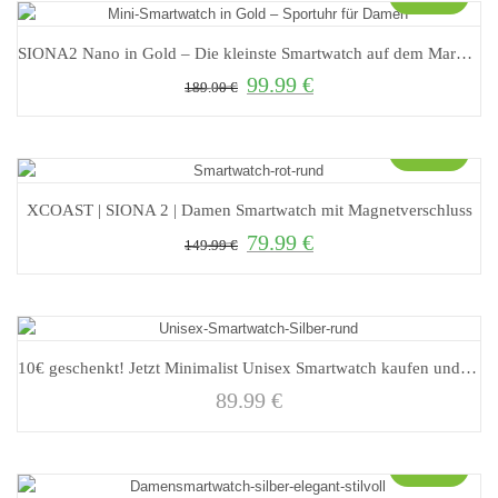
SIONA2 Nano in Gold – Die kleinste Smartwatch auf dem Markt mit analogem Look
99.99
€
Ursprünglicher Preis war: 189.00 €
Aktueller Preis ist: 99.99 €.
189.00
€
Sale!
XCOAST | SIONA 2 | Damen Smartwatch mit Magnetverschluss
79.99
€
Ursprünglicher Preis war: 149.99 €
Aktueller Preis ist: 79.99 €.
149.99
€
10€ geschenkt! Jetzt Minimalist Unisex Smartwatch kaufen und direkt sparen
89.99
€
Sale!