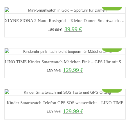
Sale!
XLYNE SIONA 2 Nano Roségold – Kleine Damen Smartwatch mit Telefonfunktion
89.99
€
Ursprünglicher Preis war: 189.00 €
Aktueller Preis ist: 89.99 €.
189.00
€
Sale!
LINO TIME Kinder Smartwatch Mädchen Pink – GPS Uhr mit SOS Notruf & Telefonfunktion
129.99
€
Ursprünglicher Preis war: 159.00 €
Aktueller Preis ist: 129.99 €.
159.00
€
Sale!
Kinder Smartwatch Telefon GPS SOS wasserdicht – LINO TIME
129.99
€
Ursprünglicher Preis war: 159.00 €
Aktueller Preis ist: 129.99 €.
159.00
€
Sale!