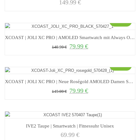
149.99
€
Sale!
XCOAST | JOLI XC PRO | AMOLED Smartwatch mit Always On Display
79.99
€
Ursprünglicher Preis war: 149.99 €
Aktueller Preis ist: 79.99 €.
149.99
€
Sale!
XCOAST | JOLI XC PRO | Neue Roségold AMOLED Damen Smartwatch
79.99
€
Ursprünglicher Preis war: 149.99 €
Aktueller Preis ist: 79.99 €.
149.99
€
IVE2 Taupe | Smartwatch | Fitnessuhr Unisex
69.99
€