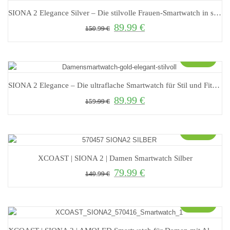
SIONA 2 Elegance Silver – Die stilvolle Frauen-Smartwatch in strahlendem Silber
89.99
€
Ursprünglicher Preis war: 159.99 €
Aktueller Preis ist: 89.99 €.
159.99
€
Sale!
SIONA 2 Elegance – Die ultraflache Smartwatch für Stil und Fitness
89.99
€
Ursprünglicher Preis war: 159.99 €
Aktueller Preis ist: 89.99 €.
159.99
€
Sale!
XCOAST | SIONA 2 | Damen Smartwatch Silber
79.99
€
Ursprünglicher Preis war: 149.99 €
Aktueller Preis ist: 79.99 €.
149.99
€
Sale!