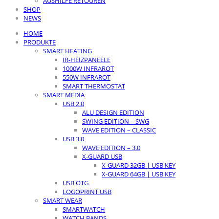
AUSHILFE RETOUREN
SHOP
NEWS
HOME
PRODUKTE
SMART HEATING
IR-HEIZPANEELE
1000W INFRAROT
550W INFRAROT
SMART THERMOSTAT
SMART MEDIA
USB 2.0
ALU DESIGN EDITION
SWING EDITION – SWG
WAVE EDITION – CLASSIC
USB 3.0
WAVE EDITION – 3.0
X-GUARD USB
X-GUARD 32GB | USB KEY
X-GUARD 64GB | USB KEY
USB OTG
LOGOPRINT USB
SMART WEAR
SMARTWATCH
WATCH BANDS