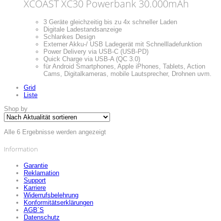
XCOAST XC30 Powerbank 30.000mAh
3 Geräte gleichzeitig bis zu 4x schneller Laden
Digitale Ladestandsanzeige
Schlankes Design
Externer Akku-/ USB Ladegerät mit Schnellladefunktion
Power Delivery via USB-C (USB-PD)
Quick Charge via USB-A (QC 3.0)
für Android Smartphones, Apple iPhones, Tablets, Action
Cams, Digitalkameras, mobile Lautsprecher, Drohnen uvm.
Grid
Liste
Shop by
Nach
Alle 6 Ergebnisse werden angezeigt
Aktualität
sortiert
Information
Garantie
Reklamation
Support
Karriere
Widerrufsbelehrung
Konformitätserklärungen
AGB´S
Datenschutz