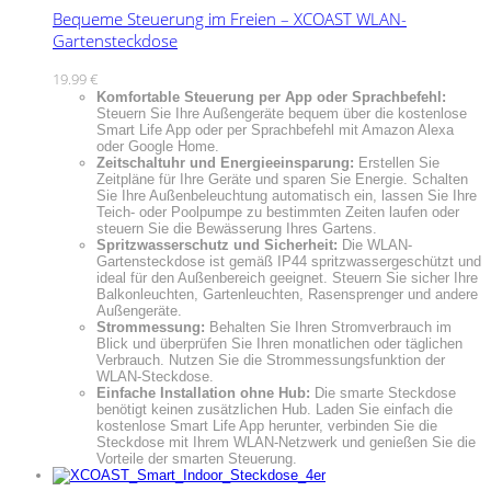
Bequeme Steuerung im Freien – XCOAST WLAN-
Gartensteckdose
19.99
€
Komfortable Steuerung per App oder Sprachbefehl:
Steuern Sie Ihre Außengeräte bequem über die kostenlose
Smart Life App oder per Sprachbefehl mit Amazon Alexa
oder Google Home.
Zeitschaltuhr und Energieeinsparung:
Erstellen Sie
Zeitpläne für Ihre Geräte und sparen Sie Energie. Schalten
Sie Ihre Außenbeleuchtung automatisch ein, lassen Sie Ihre
Teich- oder Poolpumpe zu bestimmten Zeiten laufen oder
steuern Sie die Bewässerung Ihres Gartens.
Spritzwasserschutz und Sicherheit:
Die WLAN-
Gartensteckdose ist gemäß IP44 spritzwassergeschützt und
ideal für den Außenbereich geeignet. Steuern Sie sicher Ihre
Balkonleuchten, Gartenleuchten, Rasensprenger und andere
Außengeräte.
Strommessung:
Behalten Sie Ihren Stromverbrauch im
Blick und überprüfen Sie Ihren monatlichen oder täglichen
Verbrauch. Nutzen Sie die Strommessungsfunktion der
WLAN-Steckdose.
Einfache Installation ohne Hub:
Die smarte Steckdose
benötigt keinen zusätzlichen Hub. Laden Sie einfach die
kostenlose Smart Life App herunter, verbinden Sie die
Steckdose mit Ihrem WLAN-Netzwerk und genießen Sie die
Vorteile der smarten Steuerung.