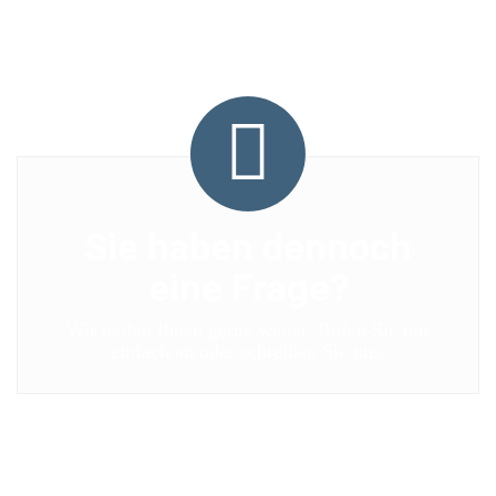
Mo-Fr: 9:00-13:00
und 14:00- 16:30
Sie haben dennoch
eine Frage?
Wir helfen Ihnen gerne weiter. Rufen Sie uns
einfach an oder schreiben Sie uns.