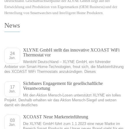
Deutschland. Geschäftsschwerpunkt der XLYNE GmbH liegt auf der
Entwicklung und Produktion von Eigenmarken (OEM Business) und der
Herstellung von Smartwatches und Intelligent Home Produkten.
News
XLYNE GmbH stellt das innovative XCOAST WiFi
24
Thermostat vor
Jan.
Werdohl Deutschland – XLYNE GmbH, ein führender
Anbieter von Smart-Home-Technologien, freut sich, die Markteinführung
des XCOAST WiFi Thermostats anzukündigen. Dieses
Sichtbares Engagement für gesellschaftliche
17
Verantwortung
Jan.
Mit den Aktion Mensch-Losen unterstützt XLYNE ein tolles
Projekt. Deshalb erhalten wir das Aktion Mensch-Siegel und setzen
damit ein deutliches
XCOAST Neue Markeneinführung
03
Die XLYNE GmbH führt zum 1.1.2023 eine neue Marke im
Jan.
Bereich Smart Products ein Unser neues Brand steht für ein