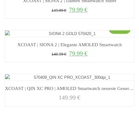
XCOAST | SIONA 2 | Damen Smartwatch Silber
79.99
€
Ursprünglicher Preis war: 149.99 €
Aktueller Preis ist: 79.99 €.
149.99
€
Sale!
XCOAST | SIONA 2 | Elegante AMOLED Smartwatch
79.99
€
Ursprünglicher Preis war: 149.99 €
Aktueller Preis ist: 79.99 €.
149.99
€
XCOAST | QIN XC PRO | AMOLED Smartwatch neueste Generation
149.99
€