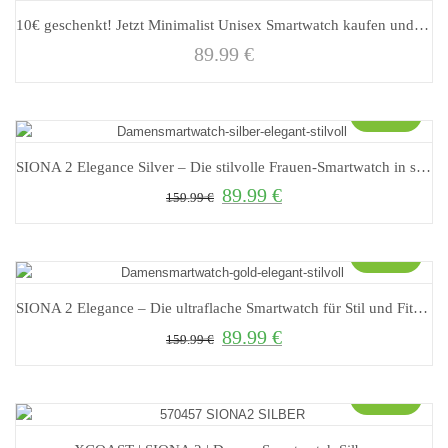
10€ geschenkt! Jetzt Minimalist Unisex Smartwatch kaufen und direkt sparen
89.99
€
Sale!
SIONA 2 Elegance Silver – Die stilvolle Frauen-Smartwatch in strahlendem Silber
89.99
€
Ursprünglicher Preis war: 159.99 €
Aktueller Preis ist: 89.99 €.
159.99
€
Sale!
SIONA 2 Elegance – Die ultraflache Smartwatch für Stil und Fitness
89.99
€
Ursprünglicher Preis war: 159.99 €
Aktueller Preis ist: 89.99 €.
159.99
€
Sale!