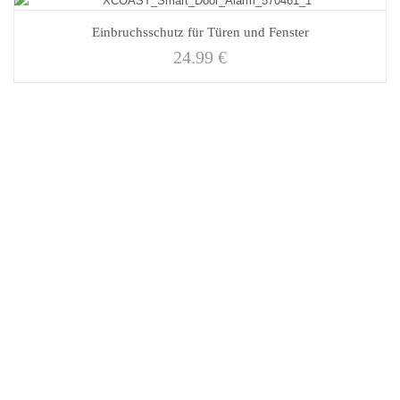
Einbruchsschutz für Türen und Fenster
24.99
€
WAS KUNDEN SAGEN:
Läuft, Leuchtet, Preisleistung Top…
-- Smart LED --