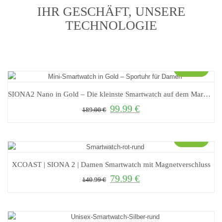
IHR GESCHÄFT, UNSERE
TECHNOLOGIE
Sale!
SIONA2 Nano in Gold – Die kleinste Smartwatch auf dem Markt mit analogem Look
99.99
€
Ursprünglicher Preis war: 189.00 €
Aktueller Preis ist: 99.99 €.
189.00
€
Sale!
XCOAST | SIONA 2 | Damen Smartwatch mit Magnetverschluss
79.99
€
Ursprünglicher Preis war: 149.99 €
Aktueller Preis ist: 79.99 €.
149.99
€