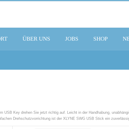
ORT
ÜBER UNS
JOBS
SHOP
N
em USB Key drehen Sie jetzt richtig auf. Leicht in der Handhabung, unabhäng
infachen Drehschutzvorrichtung ist der XLYNE SWG USB Stick ein zuverlässige