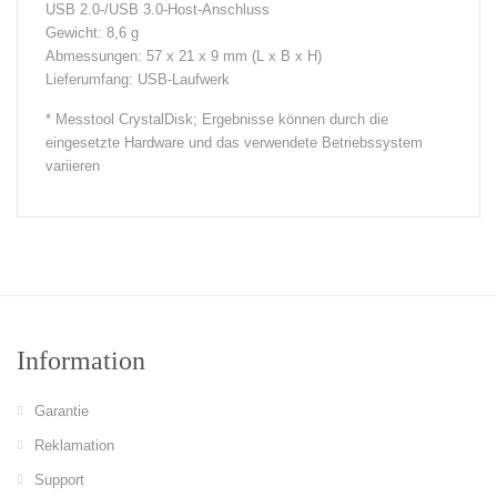
USB 2.0-/USB 3.0-Host-Anschluss
Gewicht: 8,6 g
Abmessungen: 57 x 21 x 9 mm (L x B x H)
Lieferumfang: USB-Laufwerk
* Messtool CrystalDisk; Ergebnisse können durch die
eingesetzte Hardware und das verwendete Betriebssystem
variieren
Information
Garantie
Reklamation
Support