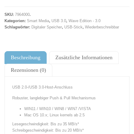
SKU:
7964000
.
Kategorien:
Smart Media
,
USB 3.0
,
Wave Edition - 3.0
Schlagwörter:
Digitaler Speicher
,
USB-Stick
,
Wiederbeschreibbar
Beschreibung
Zusätzliche Informationen
Rezensionen (0)
USB 2.0-/USB 3.0-Host-Anschluss
Robuster, langlebiger Push & Pull Mechanismus
WIN11 / WIN10 / WIN8 / WIN7 /VISTA
Mac OS 10.x; Linux kernels ab 2.5
Lesegeschwindigkeit: Bis zu 35 MB/s*
Schreibgeschwindigkeit: Bis zu 20 MB/s*