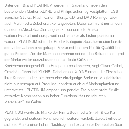
Unter dem Brand PLATINUM werden im Sauerland neben den
bestehenden Marken XLYNE und Philips zukünftig Festplatten, USB
Speicher Sticks, Flash Karten, Bluray, CD- und DVD Rohlinge, aber
auch Multimedia Zubehörartikel angeboten. Dabei soll nicht nur an den
etablierten Absatzkanälen angesetzt, sondern die Marke
weiterentwickelt und europaweit noch stärker als bisher positioniert
werden. PLATINUM ist in der Produktkategorie Speichermedien bereits
seit vielen Jahren eine gefragte Marke mit bestem Ruf für Qualität bei
guten Preisen. Ziel der Markenübernahme sei es, den Bekanntheitsgrad
der Marke weiter auszubauen und als feste Größe im
Speichermediengeschäft in Europa zu positionieren, sagt Oliver Geibel,
Geschäftsführer bei XLYNE. Dabei erhöht XLYNE erneut die Flexibilität
ihrer Kunden, indem sie ihnen eine einzigartige Breite an Möglichkeiten,
nicht nur bezogen auf Produkte, sondern auch auf Markenplatzierung
unterbreitet. „PLATINUM ergänzt uns perfekt. Die Marke steht für die
attraktive Kombination aus hoher Funktionalität und robusten
Materialien“, so Geibel.
PLATINUM wurde als Marke der Firma Bestmedia GmbH & Co KG
gegründet und seitdem kontinuierlich weiterentwickelt. Zuletzt erfreute
sich die Marke einer hohen Nachfrage und exzellenter Distribution über