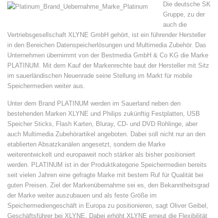
Die deutsche SK
Gruppe, zu der
auch die
Vertriebsgesellschaft XLYNE GmbH gehört, ist ein führender Hersteller
in den Bereichen Datenspeicherlösungen und Multimedia Zubehör. Das
Unternehmen übernimmt von der Bestmedia GmbH & Co KG die Marke
PLATINUM. Mit dem Kauf der Markenrechte baut der Hersteller mit Sitz
im sauerländischen Neuenrade seine Stellung im Markt für mobile
Speichermedien weiter aus.
Unter dem Brand PLATINUM werden im Sauerland neben den
bestehenden Marken XLYNE und Philips zukünftig Festplatten, USB
Speicher Sticks, Flash Karten, Bluray, CD- und DVD Rohlinge, aber
auch Multimedia Zubehörartikel angeboten. Dabei soll nicht nur an den
etablierten Absatzkanälen angesetzt, sondern die Marke
weiterentwickelt und europaweit noch stärker als bisher positioniert
werden. PLATINUM ist in der Produktkategorie Speichermedien bereits
seit vielen Jahren eine gefragte Marke mit bestem Ruf für Qualität bei
guten Preisen. Ziel der Markenübernahme sei es, den Bekanntheitsgrad
der Marke weiter auszubauen und als feste Größe im
Speichermediengeschäft in Europa zu positionieren, sagt Oliver Geibel,
Geschäftsführer bei XLYNE. Dabei erhöht XLYNE erneut die Flexibilität