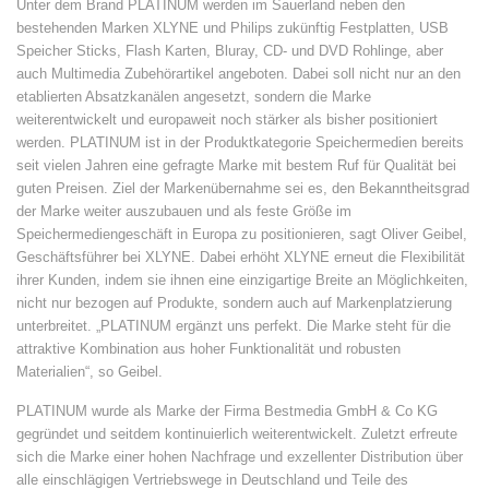
Unter dem Brand PLATINUM werden im Sauerland neben den
bestehenden Marken XLYNE und Philips zukünftig Festplatten, USB
Speicher Sticks, Flash Karten, Bluray, CD- und DVD Rohlinge, aber
auch Multimedia Zubehörartikel angeboten. Dabei soll nicht nur an den
etablierten Absatzkanälen angesetzt, sondern die Marke
weiterentwickelt und europaweit noch stärker als bisher positioniert
werden. PLATINUM ist in der Produktkategorie Speichermedien bereits
seit vielen Jahren eine gefragte Marke mit bestem Ruf für Qualität bei
guten Preisen. Ziel der Markenübernahme sei es, den Bekanntheitsgrad
der Marke weiter auszubauen und als feste Größe im
Speichermediengeschäft in Europa zu positionieren, sagt Oliver Geibel,
Geschäftsführer bei XLYNE. Dabei erhöht XLYNE erneut die Flexibilität
ihrer Kunden, indem sie ihnen eine einzigartige Breite an Möglichkeiten,
nicht nur bezogen auf Produkte, sondern auch auf Markenplatzierung
unterbreitet. „PLATINUM ergänzt uns perfekt. Die Marke steht für die
attraktive Kombination aus hoher Funktionalität und robusten
Materialien“, so Geibel.
PLATINUM wurde als Marke der Firma Bestmedia GmbH & Co KG
gegründet und seitdem kontinuierlich weiterentwickelt. Zuletzt erfreute
sich die Marke einer hohen Nachfrage und exzellenter Distribution über
alle einschlägigen Vertriebswege in Deutschland und Teile des