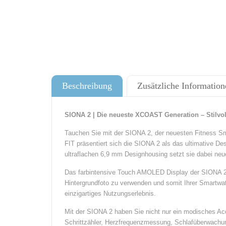
Beschreibung
Zusätzliche Information
SIONA 2 | Die neueste XCOAST Generation – Stilvo
Tauchen Sie mit der SIONA 2, der neuesten Fitness Sm
FIT präsentiert sich die SIONA 2 als das ultimative Des
ultraflachen 6,9 mm Designhousing setzt sie dabei ne
Das farbintensive Touch AMOLED Display der SIONA 2 b
Hintergrundfoto zu verwenden und somit Ihrer Smartwat
einzigartiges Nutzungserlebnis.
Mit der SIONA 2 haben Sie nicht nur ein modisches Acc
Schrittzähler, Herzfrequenzmessung, Schlafüberwachun