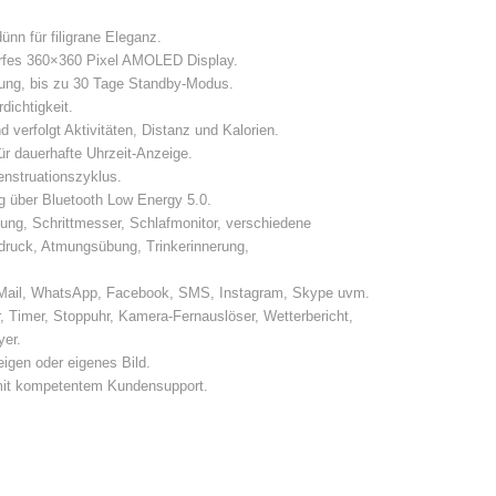
nn für filigrane Eleganz.
rfes 360×360 Pixel AMOLED Display.
ung, bis zu 30 Tage Standby-Modus.
rdichtigkeit.
 verfolgt Aktivitäten, Distanz und Kalorien.
r dauerhafte Uhrzeit-Anzeige.
struationszyklus.
 über Bluetooth Low Energy 5.0.
ung, Schrittmesser, Schlafmonitor, verschiedene
tdruck, Atmungsübung, Trinkerinnerung,
ail, WhatsApp, Facebook, SMS, Instagram, Skype uvm.
 Timer, Stoppuhr, Kamera-Fernauslöser, Wetterbericht,
er.
igen oder eigenes Bild.
it kompetentem Kundensupport.