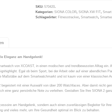
SKU:
570420
.
Kategorien:
SIONA COLOR
,
SIONA XW FIT
,
Smart
Schlagwörter:
Fitnesstracker
,
Smartwatch
,
Smartw
en
lle Eleganz am Handgelenk!
artwatch von XCOAST, in einen modischen und trendbewussten Alltag ein. Al
ignhighlight. Egal ob beim Sport, bei der Arbeit oder auf einer abendlichen P
ue Maßstäbe auf dem Smartwatchmarkt und ist kaum von einer klassischen An
egeistert mit einer Auswahl von über 200 Watchfaces. Aber damit nicht genu
ch eine ganz persönliche Note zu verleihen. Gestalten Sie Ihre SIONA 2 ganz 
essoire am Handgelenk, sondern auch einen zuverlässigen Begleiter für Ihre 
g und vieles mehr, um Ihre Gesundheit optimal im Blick zu behalten.