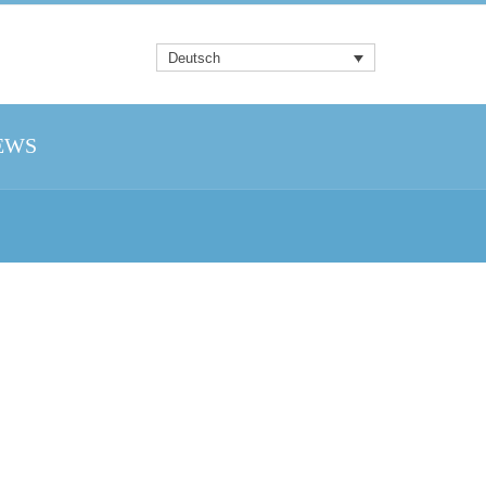
Deutsch
EWS
t: 79.99 €.