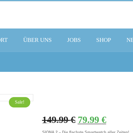
ORT
ÜBER UNS
JOBS
SHOP
N
Sale!
149.99
€
79.99
€
Ursprünglicher Preis war: 149.99 €
Aktueller Preis is
SIONA 2 – Die flachste Smartwatch aller Zeiten!