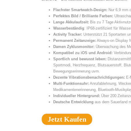
Flachster Smartwatch-Design:
Nur 6,9 mm dü
Perfektes Bild / Brilliante Farben:
Ultrascha
Lange Akkulaufzeit:
Bis zu 7 Tage Aktivnutz
Wasserbeständig
: IP68-zertifiziert für Wasse
Activity Tracker:
Unterstützt 21 Sportarten und
Permanent Zeitanzeige:
Always-on Display fü
Damen Zyklusmonitor:
Überwachung des Men
Kompatibel zu iOS und Android:
Verbindung
Sportlich und bewusst leben:
Distanzermittl
Sportmodi, Herzfrequenz, Blutsauerstoff, Blu
Bewegungserinnerung uvm.
Dezente Vibrationsbenachrichtigungen:
E-M
Multi-Funktionsuhr:
Anrufablehnung, Wecker,
Medikamentenerinnerung, Bluetooth-Musikplay
Individueller Hintergrund:
Über 200 Zeitanze
Deutsche Entwicklung
aus dem Sauerland m
Jetzt Kaufen