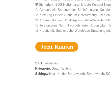
🛡️ Sicherheit: SOS-Notfalltaste & feste Kontakt-Num
💪 Gesundheit: Schrittzähler, Schlafanalyse, Kalori
📍 Kidz Tag Finder: Gratis im Lieferumfang, um Sch
💬 Kommunikation: WhatsApp- & SMS-Benachrichtigu
📞 Telefonieren: Nur mit vordefinierten & von Eltern
🎨 Kreativität: Spielerische Watchface-Erstellung m
Jetzt Kaufen
SKU:
570493-G
.
Kategorie:
Smart Watch
Schlagwörter:
Kinder Smartwatch
,
Smartwatch
,
SOS