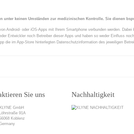
n unter keinen Umständen zur medizinischen Kontrolle. Sie dienen bspw
hl von Android- oder iOS-Apps mit Ihrem Smartphone verbunden werden. Dabe
weder Entwickler noch Betreiber dieser Apps und haben so weder Einfluss noch 
 App die im App-Store hinterlegten Datenschutzinformation des jeweiligen Betrei
ktieren Sie uns
Nachhaltigkeit
XLYNE GmbH
Löhrstraße 91A
56068 Koblenz
Germany