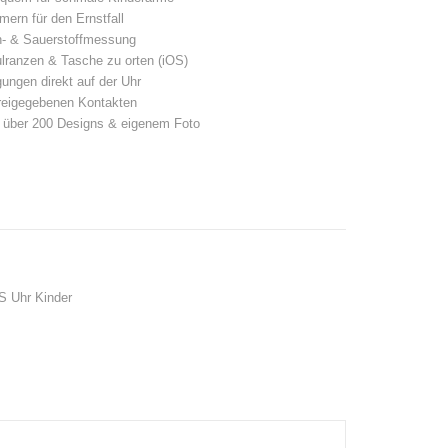
mern für den Ernstfall
en- & Sauerstoffmessung
ulranzen & Tasche zu orten (iOS)
ngen direkt auf der Uhr
 freigegebenen Kontakten
it über 200 Designs & eigenem Foto
 Uhr Kinder