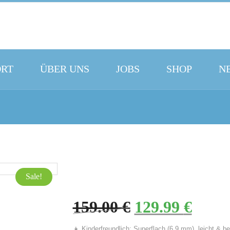
ORT
ÜBER UNS
JOBS
SHOP
N
Sale!
159.00
€
129.99
€
Ursprünglicher Preis war: 159.00 €
Aktueller Prei
👧 Kinderfreundlich: Superflach (6,9 mm), leicht & 