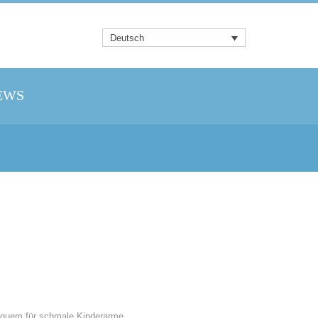
Deutsch
EWS
s ist: 129.99 €.
bequem für schmale Kinderarme