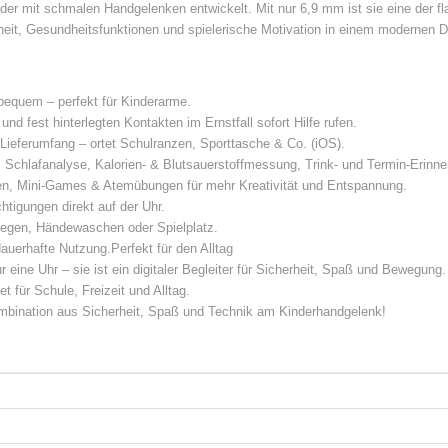
er mit schmalen Handgelenken entwickelt. Mit nur 6,9 mm ist sie eine der f
erheit, Gesundheitsfunktionen und spielerische Motivation in einem modernen D
 bequem – perfekt für Kinderarme.
und fest hinterlegten Kontakten im Ernstfall sofort Hilfe rufen.
Lieferumfang – ortet Schulranzen, Sporttasche & Co. (iOS).
, Schlafanalyse, Kalorien- & Blutsauerstoffmessung, Trink- und Termin-Erinn
en, Mini-Games & Atemübungen für mehr Kreativität und Entspannung.
igungen direkt auf der Uhr.
Regen, Händewaschen oder Spielplatz.
auerhafte Nutzung.Perfekt für den Alltag
eine Uhr – sie ist ein digitaler Begleiter für Sicherheit, Spaß und Bewegun
t für Schule, Freizeit und Alltag.
ombination aus Sicherheit, Spaß und Technik am Kinderhandgelenk!