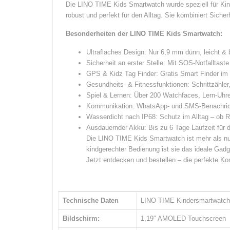
Die LINO TIME Kids Smartwatch wurde speziell für Kind
robust und perfekt für den Alltag. Sie kombiniert Sich
Besonderheiten der LINO TIME Kids Smartwatch:
Ultraflaches Design: Nur 6,9 mm dünn, leicht &
Sicherheit an erster Stelle: Mit SOS-Notfalltaste 
GPS & Kidz Tag Finder: Gratis Smart Finder im 
Gesundheits- & Fitnessfunktionen: Schrittzähler
Spiel & Lernen: Über 200 Watchfaces, Lern-Uhr
Kommunikation: WhatsApp- und SMS-Benachricht
Wasserdicht nach IP68: Schutz im Alltag – ob 
Ausdauernder Akku: Bis zu 6 Tage Laufzeit für d
Die LINO TIME Kids Smartwatch ist mehr als nur 
kindgerechter Bedienung ist sie das ideale Gadge
Jetzt entdecken und bestellen – die perfekte K
Technische Daten
LINO TIME Kindersmartwatch
Bildschirm:
1,19″ AMOLED Touchscreen