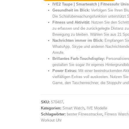
IVE2 Taupe | Smartwatch | Fitnessuhr Unis
Gesundheit im Blick:
Verfolgen Sie Ihren Blu
Die Schlafüberwachungsfunktion unterstützt Si
Fitness und Aktivität:
Nutzen Sie den Schritt
zu erfassen und die zurückgelegte Distanz zu 
Bewegung zu bleiben. Wählen Sie aus 21 Sportm
Nachrichten immer im Blick:
Empfangen Sie
WhatsApp, Skype und anderen Nachrichtendien
Anrufe.
Brillantes Farb-Touchdisplay:
Personalisier
gestalten Sie sogar Ihr eigenes Hintergrundbil
Power Extras:
Mit einer beeindruckenden Akk
vielfältigen Extras voll auskosten. Nutzen Si
Game, den Taschenrechner, die Stoppuhr und 
SKU:
570407
.
Kategorien:
Smart Watch
,
IVE Modelle
Schlagwörter:
bester Fitnesstracker
,
Fitness Watch
Workout Uhr