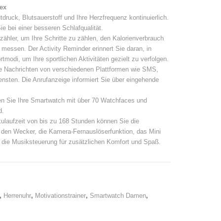
ex
tdruck, Blutsauerstoff und Ihre Herzfrequenz kontinuierlich.
e bei einer besseren Schlafqualität.
zähler, um Ihre Schritte zu zählen, den Kalorienverbrauch
messen. Der Activity Reminder erinnert Sie daran, in
odi, um Ihre sportlichen Aktivitäten gezielt zu verfolgen.
 Nachrichten von verschiedenen Plattformen wie SMS,
sten. Die Anrufanzeige informiert Sie über eingehende
en Sie Ihre Smartwatch mit über 70 Watchfaces und
d.
ulaufzeit von bis zu 168 Stunden können Sie die
e den Wecker, die Kamera-Fernauslöserfunktion, das Mini
die Musiksteuerung für zusätzlichen Komfort und Spaß.
,
Herrenuhr
,
Motivationstrainer
,
Smartwatch Damen
,