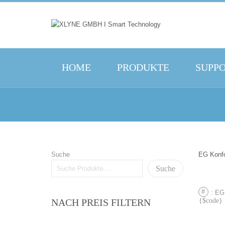
HOME
PRODUKTE
SUPP
Suche
EG Konfo
Suche
VOR
: EG
NACH PREIS FILTERN
BEI