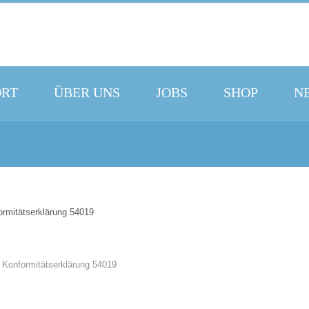
ORT
ÜBER UNS
JOBS
SHOP
N
rmitätserklärung 54019
HERIGER
 Konformitätserklärung 54019
TRAG