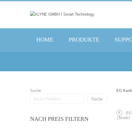
HOME
PRODUKTE
SUPP
Suche
EG Konfo
Suche
VOR
: EG
NACH PREIS FILTERN
BEI