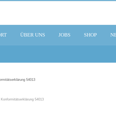
ORT
ÜBER UNS
JOBS
SHOP
N
rmitätserklärung 54013
HERIGER
 Konformitätserklärung 54013
TRAG