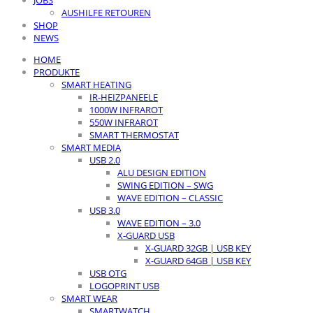
JOBS
AUSHILFE RETOUREN
SHOP
NEWS
HOME
PRODUKTE
SMART HEATING
IR-HEIZPANEELE
1000W INFRAROT
550W INFRAROT
SMART THERMOSTAT
SMART MEDIA
USB 2.0
ALU DESIGN EDITION
SWING EDITION – SWG
WAVE EDITION – CLASSIC
USB 3.0
WAVE EDITION – 3.0
X-GUARD USB
X-GUARD 32GB | USB KEY
X-GUARD 64GB | USB KEY
USB OTG
LOGOPRINT USB
SMART WEAR
SMARTWATCH