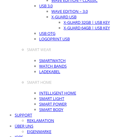
WAVE EDITION – CLASSIC
USB 3.0
WAVE EDITION – 3.0
X-GUARD USB
X-GUARD 32GB | USB KEY
X-GUARD 64GB | USB KEY
USB OTG
LOGOPRINT USB
SMART WEAR
SMARTWATCH
WATCH BANDS
LADEKABEL
SMART HOME
INTELLIGENT HOME
SMART LIGHT
SMART POWER
SMART BODY
SUPPORT
REKLAMATION
ÜBER UNS
EIGENMARKE