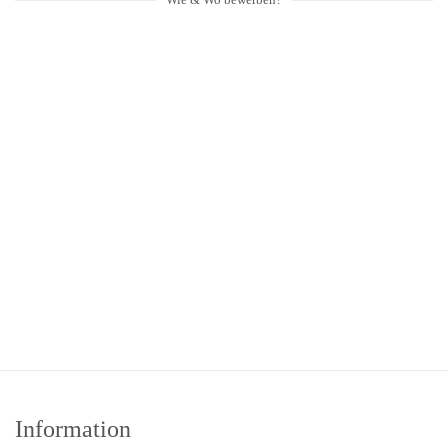
Digitale Bewerbungen sind ausdrücklich erwünscht
Bewerbung an
ngeibel@xlyne.com
Du bewirbst Dich für das Projekt
XTREAM 2025
am Standort
Koblenz
XLYNE GmbH | Löhrstrasse 91a | 56068 Koblenz
Jetzt bewerben
Information