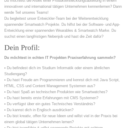
Du möchtest die Arbeit einer Produktentwicklungsabteilung in einem
innovativen und international tätigen Unternehmen kennenlernen? Dann
werde Teil unseres Teams!
Du begleitest unser Entwickler-Team bei der Weiterentwicklung
spannender Smartwatch Projekte. Du hilfst bei der Software- und App-
Entwicklung einer spannenden Wearables & Smartwatch Marke. Du
suchst einen langfristigen Nebenjob und hast die Zeit dafür?
Dein Profil:
Du möchtest in echten IT Projekten Praxiserfahrung sammeln?
• Du befindest dich im Studium Informatik oder einem ähnlichen
Studiengang?
• Du hast Freude am Programmieren und kennst dich mit Java Script,
HTML, CSS und Content Management Systemen aus?
• Du hast Spaß an technischen Produkten wie Smartwatches?
• Du hast bereits erste Erfahrungen mit CMS Systemen?
• Du verfügst über ein gutes Technisches Verständnis?
• Du kannst dich in Englisch ausdrücken?
• Du bist kreativ, offen für neue Ideen und willst viel in der Praxis bei
einem global tätigen Unternehmen lernen?
• Du bist teamfähig & willst spannende Projekte mit echtem