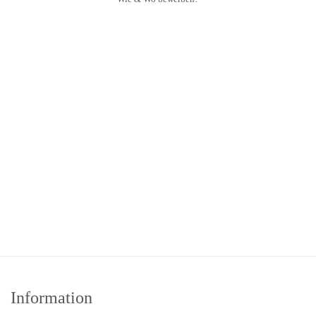
Digitale Bewerbungen sind ausdrücklich erwünscht
Bewerbung an
ogeibel@xlyne.com
Für Rückfragen ist Oliver Geibel gerne für Sie da!
XLYNE GmbH | Löhrstrasse 91a| 56068 Koblenz
Jetzt bewerben
Information