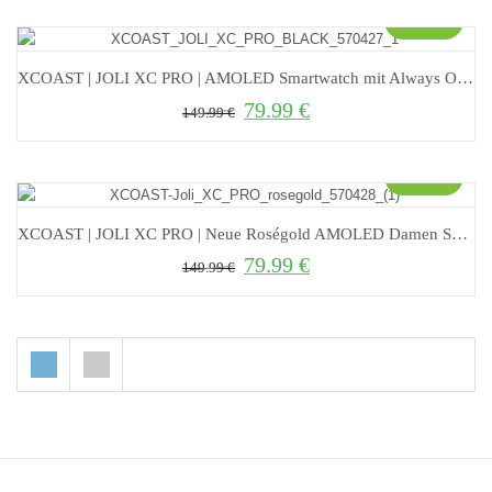
Sale!
XCOAST | JOLI XC PRO | AMOLED Smartwatch mit Always On Display
79.99
€
Ursprünglicher Preis war: 149.99 €
Aktueller Preis ist: 79.99 €.
149.99
€
Sale!
XCOAST | JOLI XC PRO | Neue Roségold AMOLED Damen Smartwatch
79.99
€
Ursprünglicher Preis war: 149.99 €
Aktueller Preis ist: 79.99 €.
149.99
€