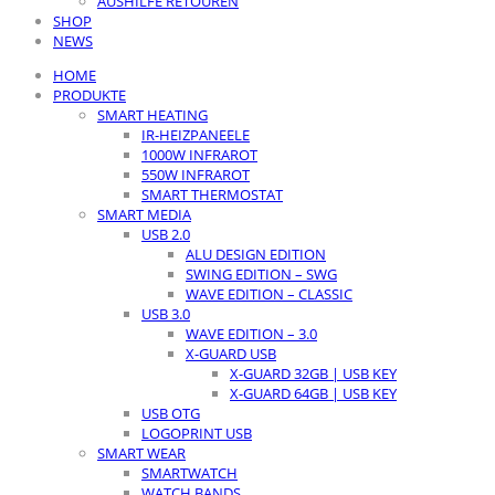
AUSHILFE RETOUREN
SHOP
NEWS
HOME
PRODUKTE
SMART HEATING
IR-HEIZPANEELE
1000W INFRAROT
550W INFRAROT
SMART THERMOSTAT
SMART MEDIA
USB 2.0
ALU DESIGN EDITION
SWING EDITION – SWG
WAVE EDITION – CLASSIC
USB 3.0
WAVE EDITION – 3.0
X-GUARD USB
X-GUARD 32GB | USB KEY
X-GUARD 64GB | USB KEY
USB OTG
LOGOPRINT USB
SMART WEAR
SMARTWATCH
WATCH BANDS