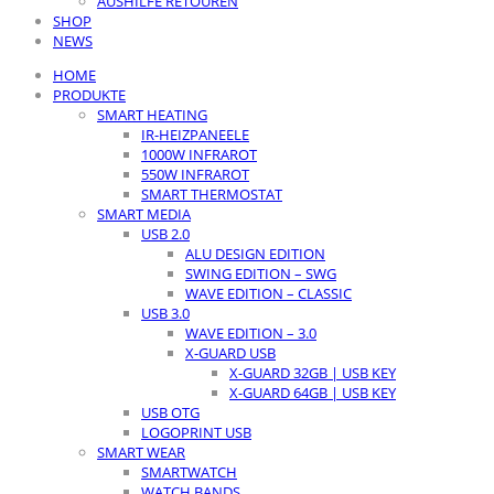
AUSHILFE RETOUREN
SHOP
NEWS
HOME
PRODUKTE
SMART HEATING
IR-HEIZPANEELE
1000W INFRAROT
550W INFRAROT
SMART THERMOSTAT
SMART MEDIA
USB 2.0
ALU DESIGN EDITION
SWING EDITION – SWG
WAVE EDITION – CLASSIC
USB 3.0
WAVE EDITION – 3.0
X-GUARD USB
X-GUARD 32GB | USB KEY
X-GUARD 64GB | USB KEY
USB OTG
LOGOPRINT USB
SMART WEAR
SMARTWATCH
WATCH BANDS