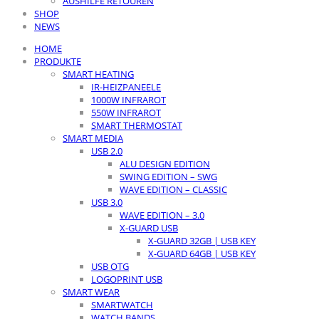
AUSHILFE RETOUREN
SHOP
NEWS
HOME
PRODUKTE
SMART HEATING
IR-HEIZPANEELE
1000W INFRAROT
550W INFRAROT
SMART THERMOSTAT
SMART MEDIA
USB 2.0
ALU DESIGN EDITION
SWING EDITION – SWG
WAVE EDITION – CLASSIC
USB 3.0
WAVE EDITION – 3.0
X-GUARD USB
X-GUARD 32GB | USB KEY
X-GUARD 64GB | USB KEY
USB OTG
LOGOPRINT USB
SMART WEAR
SMARTWATCH
WATCH BANDS