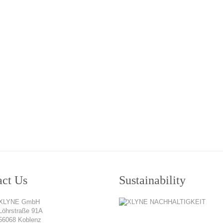
act Us
Sustainability
XLYNE GmbH
Löhrstraße 91A
56068 Koblenz