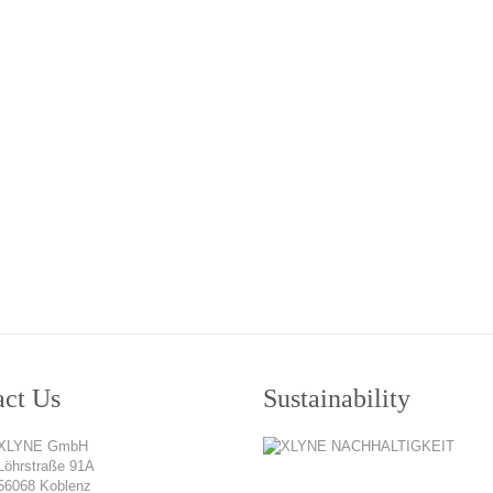
act Us
Sustainability
XLYNE GmbH
Löhrstraße 91A
56068 Koblenz