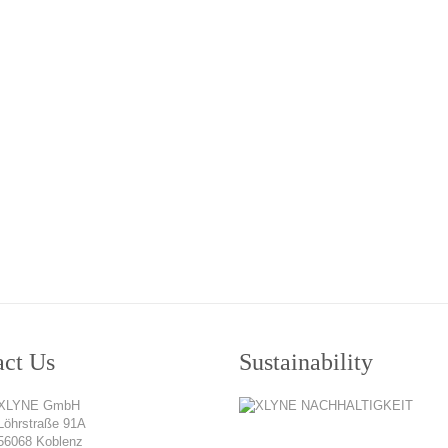
act Us
Sustainability
XLYNE GmbH
Löhrstraße 91A
56068 Koblenz