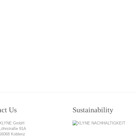
act Us
Sustainability
XLYNE GmbH
Löhrstraße 91A
56068 Koblenz