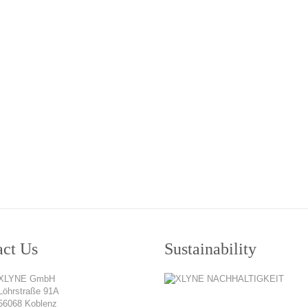
act Us
Sustainability
XLYNE GmbH
Löhrstraße 91A
56068 Koblenz