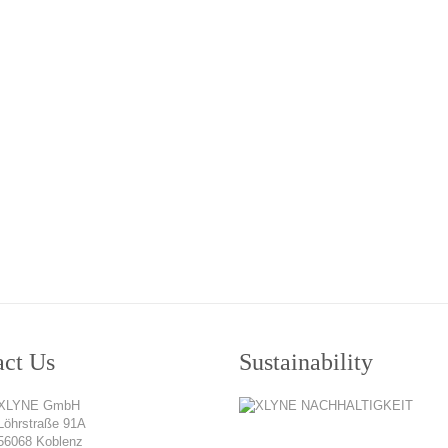
act Us
Sustainability
XLYNE GmbH
Löhrstraße 91A
56068 Koblenz