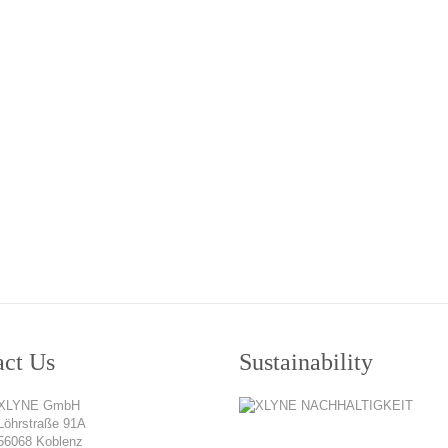
act Us
Sustainability
XLYNE GmbH
Löhrstraße 91A
56068 Koblenz