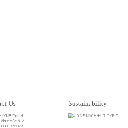
act Us
Sustainability
XLYNE GmbH
Löhrstraße 91A
56068 Koblenz